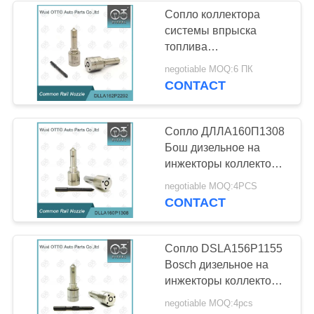
Сопло коллектора
системы впрыска
32
топлива
Модулирующая
DLLA162P2292+ Bosch
negotiable MOQ:6 ПК
на инжекторы
CONTACT
лампа инжектора
0445110475
Дэлфи
Сопло ДЛЛА160П1308
Бош дизельное на
инжекторы коллектора
системы впрыска
55
negotiable MOQ:4PCS
топлива 0445110216
CONTACT
Модулирующая
лампа инжектора
Сопло DSLA156P1155
Bosch дизельное на
Bosch
инжекторы коллектора
системы впрыска
negotiable MOQ:4pcs
топлива 0