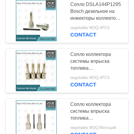
4A000
Сопло DSLA144P1295
Части инжектора
Bosch дизельное на
инжекторы коллектора
коллектора
системы впрыска
negotiable MOQ:4PCS
топлива 0 445110119
системы впрыска
CONTACT
топлива
Сопло коллектора
системы впрыска
1
топлива
Детали инжектора
DLLA160P1650 Bosch
negotiable MOQ:4PCS
на инжекторы 0
CONTACT
Siemens
445110289
Сопло коллектора
системы впрыска
топлива
DLLA143P2468 Bosch
negotiable MOQ:Могущий быть предметом переговоров
на инжекторы