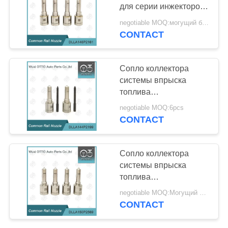
POLICY
для серии инжекторов
0445120199-Φ3.5
negotiable MOQ:могущий быть предметом переговоров
CONTACT
163
Сопло коллектора
Сопло коллектора
системы впрыска
системы впрыска
топлива
топлива Bosch
DLLA144P2199
negotiable MOQ:6pcs
BOSCH на инжекторы
CONTACT
0445120241
30
Сопло коллектора
Модулирующая
системы впрыска
топлива
лампа инжектора
DLLA150P2569 Bosch
negotiable MOQ:Могущий быть предметом переговоров
на инжекторы 0
Denso
CONTACT
445120460