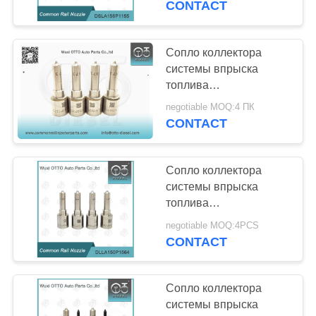
CONTACT
445110115/116/195
11
Комплект для
Сопло коллектора
системы впрыска
ремонта инжектора
топлива
DLLA150P1373 Bosch
Дэлфи
negotiable MOQ:4 ПК
на инжекторы
CONTACT
0445110188
0986435090
Сопло коллектора
18
системы впрыска
Комплект для
топлива
DLLA150P1564 Bosch
ремонта инжектора
negotiable MOQ:4PCS
на инжекторы
CONTACT
0445120064/136/137
Denso
0986435529/534
Сопло коллектора
системы впрыска