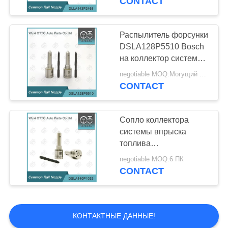
CONTACT
0445120384
Распылитель форсунки
DSLA128P5510 Bosch
на коллектор системы
впрыска топлива
negotiable MOQ:Могущий быть предметом переговоров
0445120231
CONTACT
Сопло коллектора
системы впрыска
топлива
DSLA140P1033 Bosch
negotiable MOQ:6 ПК
на инжекторы 0
CONTACT
445120011/0986435506
КОНТАКТНЫЕ ДАННЫЕ!