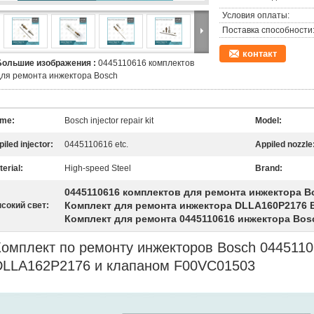
Условия оплаты:
Поставка способности
контакт
Большие изображения :
0445110616 комплектов
для ремонта инжектора Bosch
me:
Bosch injector repair kit
Model:
iled injector:
0445110616 etc.
Appiled nozzle
erial:
High-speed Steel
Brand:
0445110616 комплектов для ремонта инжектора B
Комплект для ремонта инжектора DLLA160P2176 
сокий свет:
Комплект для ремонта 0445110616 инжектора Bos
Комплект по ремонту инжекторов Bosch 044511
DLLA162P2176 и клапаном F00VC01503