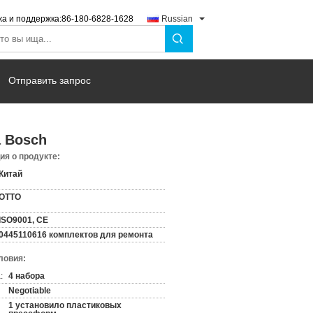
а и поддержка:
86-180-6828-1628
Russian
Отправить запрос
а Bosch
я о продукте:
Китай
OTTO
ISO9001, CE
0445110616 комплектов для ремонта
ловия:
:
4 набора
Negotiable
1 установило пластиковых