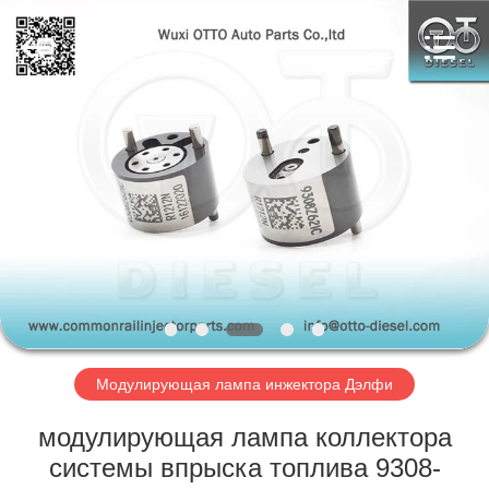
Copyright
©
2023
-
2025
WUXI
OTTO
AUTO
ДОМОЙ
PARTS
CO.,
LTD.
All
Rights
ПРОДУКТЫ
Reserved.
Developed
by
ECER
О
НАС
ЭКСКУРСИЯ
ПО
Модулирующая лампа инжектора Дэлфи
ЗАВОДУ
модулирующая лампа коллектора
системы впрыска топлива 9308-