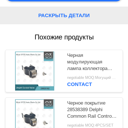
POLICY
РАСКРЫТЬ ДЕТАЛИ
Похожие продукты
Черная
модулирующая
лампа коллектора
системы впрыска
negotiable MOQ:Могущий быть предметом переговоров
топлива покрытия
CONTACT
28626162 для
инжекторов
R00001D/28307309
Черное покрытие
28538389 Delphi
Common Rail Control
Valve для Delphi
negotiable MOQ:4PCS/SET