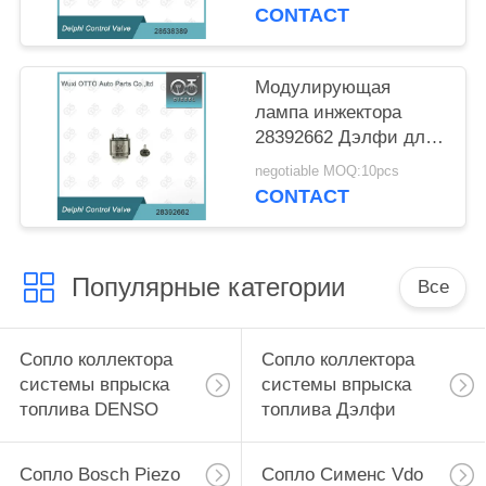
Injector
CONTACT
R03101D/R05102D/2823225
Модулирующая
лампа инжектора
28392662 Дэлфи для
инжектора
negotiable MOQ:10pcs
R00001D/28307309
CONTACT
Популярные категории
Все
Сопло коллектора
Сопло коллектора
системы впрыска
системы впрыска
топлива DENSO
топлива Дэлфи
Сопло Bosch Piezo
Сопло Сименс Vdo