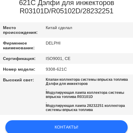
КОНТРОЛЬ
621C Дэлфи для инжекторов
R03101D/R05102D/28232251
КАЧЕСТВА
Место
Китай сделал
СВЯЖИТЕСЬ
происхождения:
С
Фирменное
DELPHI
наименование:
НАМИ
Сертификация:
ISO9001, CE
ЗАПРОСИТЕ
Номер модели:
9308-621C
ЦИТАТУ
Высокий свет:
Клапан коллектора системы впрыска топлива
Дэлфи для инжекторов
,
Модулирующая лампа коллектора системы
КАРТА
впрыска топлива R03101D
,
САЙТА
Модулирующая лампа 28232251 коллектора
системы впрыска топлива
PRIVACY
КОНТАКТЫ!