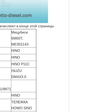
числяют в конце этой страницы.
Мицубиси
6M60T
,
ME302143
HINO
HINO
HINO P11C
ISUZU
DMAX3.0
01/8871
HINO
ТЕЛЕЖКА
HOWO SINO