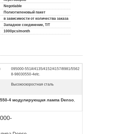
Negotiable
Полиэтиленовый пакет
в зависимости от количества заказа
Западное соединение, T/T
:
1000pcs/month
й
095000-551#/4135/4152/4157/8981/5562
8-98030550-4etc.
Высокоскоростная сталь
0550-4 модулирующая лампа Denso
,
000-
плива Denso