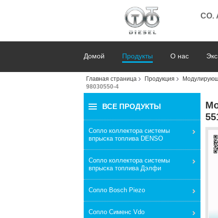
CO.
Домой
Продукты
О нас
Экс
Главная страница
Продукция
Модулирующ
98030550-4
Мо
ВСЕ ПРОДУКТЫ
55
Сопло коллектора системы
впрыска топлива DENSO
Сопло коллектора системы
впрыска топлива Дэлфи
Сопло Bosch Piezo
Сопло Сименс Vdo