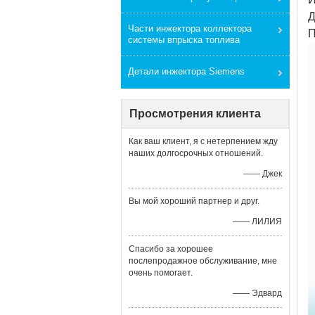
Д
Части инжектора коллектора
П
системы впрыска топлива
Детали инжектора Siemens
Просмотрения клиента
Как ваш клиент, я с нетерпением жду
наших долгосрочных отношений.
—— Джек
Вы мой хороший партнер и друг.
—— ЛИЛИЯ
Спасибо за хорошее
послепродажное обслуживание, мне
очень помогает.
—— Эдвард