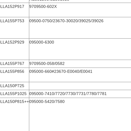
LLA152P917
9709500-602X
LLA155P753
09500-0750/23670-30020/39025/39026
LLA152P929
095000-6300
LLA155P767
9709500-058/0582
LLA155P856
095000-660#23670-E0040/E0041
LLA150P725
LLA155P1025
095000-7410/7720/7730/7731/7780/7781
LLA150P815++
095000-5420/7580