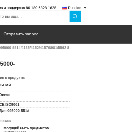
а и поддержка:
86-180-6828-1628
Russian
Отправить запрос
5000-551#/4135/4152/4157/8981/5562 8-
5000-
я о продукте:
КИТАЙ
Denso
CE,ISO9001
Для 095000-551#
ловия:
Могущий быть предметом
:
переговоров