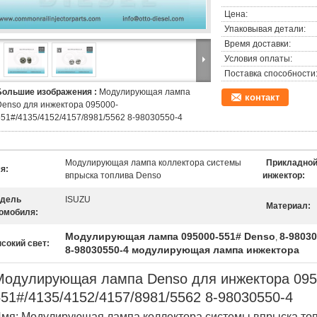
Цена:
Упаковывая детали:
Время доставки:
Условия оплаты:
Поставка способности
Большие изображения :
Модулирующая лампа
контакт
Denso для инжектора 095000-
551#/4135/4152/4157/8981/5562 8-98030550-4
Модулирующая лампа коллектора системы
Прикладно
я:
впрыска топлива Denso
инжектор:
дель
ISUZU
Материал:
омобиля:
Модулирующая лампа 095000-551# Denso
8-9803
,
сокий свет:
8-98030550-4 модулирующая лампа инжектора
Модулирующая лампа Denso для инжектора 095
551#/4135/4152/4157/8981/5562 8-98030550-4
мя: Модулирующая лампа коллектора системы впрыска то