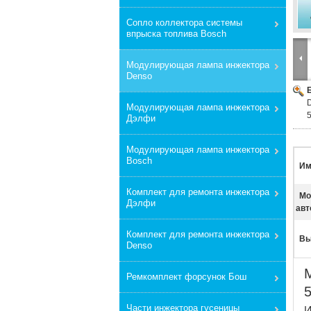
Сопло коллектора системы
впрыска топлива Bosch
Модулирующая лампа инжектора
Denso
Модулирующая лампа инжектора
Дэлфи
Модулирующая лампа инжектора
Bosch
Им
Комплект для ремонта инжектора
Мо
Дэлфи
авт
Комплект для ремонта инжектора
Вы
Denso
Ремкомплект форсунок Бош
Части инжектора гусеницы
И