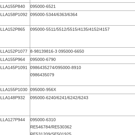
LLA155P840
095000-6521
LLA158P1092
095000-5344/6363/6364
LLA152P865
095000-5511/5512/5515/4135/4152/4157
LLA152P1077
8-98139816-3 095000-6650
LLA155P964
095000-6790
LLA145P1091
0986435274/095000-8910
0986435079
LLA155P1030
095000-956X
LLA148P932
095000-6240/6241/6242/6243
LLA127P944
095000-6310
RE546784/RE530362
RE531209/SE501925