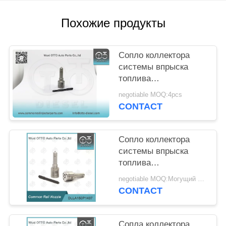
POLICY
Похожие продукты
Сопло коллектора
системы впрыска
топлива
DSLA150P1247 на
negotiable MOQ:4pcs
инжекторы 0
CONTACT
414720213
Сопло коллектора
системы впрыска
топлива
DLLA150P1437 на
negotiable MOQ:Могущий быть предметом переговоров
инжекторы
CONTACT
0445110183/316/331/578
0986435102
Сопла коллектора