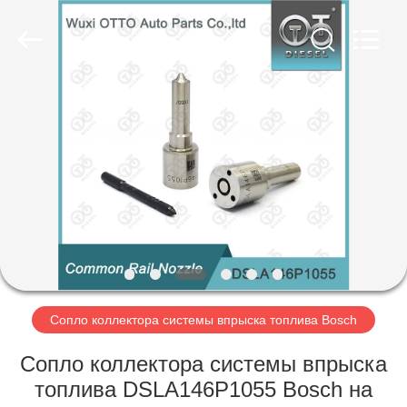
Copyright
©
2023
-
2025
WUXI
OTTO
AUTO
ДОМОЙ
PARTS
CO.,
LTD.
All
Rights
ПРОДУКТЫ
Reserved.
Developed
by
ECER
О
НАС
ЭКСКУРСИЯ
ПО
Сопло коллектора системы впрыска топлива Bosch
ЗАВОДУ
Сопло коллектора системы впрыска
топлива DSLA146P1055 Bosch на