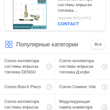
системы впрыска
топлива
DLLA150P2147 Bosch
negotiable MOQ:4 PCS
на инжекторы 0 445
CONTACT
110 375/634
Популярные категории
Все
Сопло коллектора
Сопло коллектора
системы впрыска
системы впрыска
топлива DENSO
топлива Дэлфи
Сопло Bosch Piezo
Сопло Сименс Vdo
Сопло коллектора
Модулирующая
системы впрыска
лампа инжектора