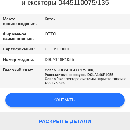
КОНТРОЛЬ
инжекторы 0445110075/135
КАЧЕСТВА
Место
Китай
происхождения:
СВЯЖИТЕСЬ
Фирменное
OTTO
С
наименование:
НАМИ
Сертификация:
CE , ISO9001
Номер модели:
DSLA146P1055
ЗАПРОСИТЕ
Высокий свет:
,
Сопло 0 BOSCH 433 175 308
,
ЦИТАТУ
Распылитель форсунки DSLA146P1055
Сопло 0 коллектора системы впрыска топлива
433 175 308
КАРТА
КОНТАКТЫ!
САЙТА
РАСКРЫТЬ ДЕТАЛИ
PRIVACY