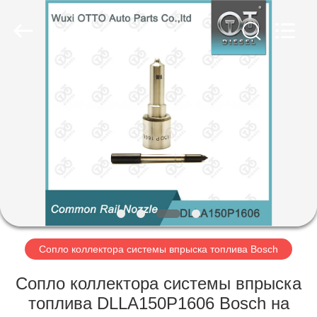
AUTO
PARTS
CO.,
LTD.
All
Rights
Reserved.
Developed
ДОМОЙ
by
ECER
ПРОДУКТЫ
О
НАС
ЭКСКУРСИЯ
ПО
Сопло коллектора системы впрыска топлива Bosch
ЗАВОДУ
Сопло коллектора системы впрыска
топлива DLLA150P1606 Bosch на