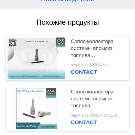
POLICY
Похожие продукты
Сопло коллектора
системы впрыска
топлива
DSLA150P1247 на
negotiable MOQ:4pcs
инжекторы 0
CONTACT
414720213
Сопло коллектора
системы впрыска
топлива
DLLA150P1437 на
negotiable MOQ:Могущий быть предметом переговоров
инжекторы
CONTACT
0445110183/316/331/578
0986435102