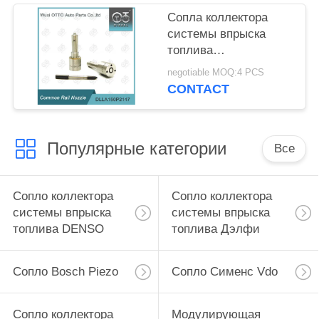
Сопла коллектора
системы впрыска
топлива
DLLA150P2147 Bosch
negotiable MOQ:4 PCS
на инжекторы 0 445
CONTACT
110 375/634
Популярные категории
Все
Сопло коллектора
Сопло коллектора
системы впрыска
системы впрыска
топлива DENSO
топлива Дэлфи
Сопло Bosch Piezo
Сопло Сименс Vdo
Сопло коллектора
Модулирующая