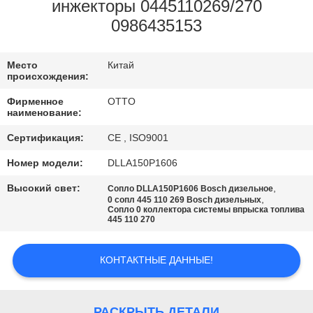
КОНТРОЛЬ
инжекторы 0445110269/270
0986435153
КАЧЕСТВА
Место
Китай
СВЯЖИТЕСЬ
происхождения:
С
Фирменное
OTTO
наименование:
НАМИ
Сертификация:
CE , ISO9001
ЗАПРОСИТЕ
Номер модели:
DLLA150P1606
ЦИТАТУ
Высокий свет:
,
Сопло DLLA150P1606 Bosch дизельное
,
0 сопл 445 110 269 Bosch дизельных
Сопло 0 коллектора системы впрыска топлива
445 110 270
КАРТА
САЙТА
КОНТАКТНЫЕ ДАННЫЕ!
PRIVACY
РАСКРЫТЬ ДЕТАЛИ