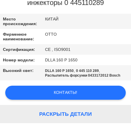
КОНТРОЛЬ
инжекторы 0 445110289
КАЧЕСТВА
Место
КИТАЙ
происхождения:
СВЯЖИТЕСЬ
Фирменное
OTTO
С
наименование:
НАМИ
Сертификация:
CE , ISO9001
Номер модели:
DLLA 160 P 1650
ЗАПРОСИТЕ
Высокий свет:
,
,
DLLA 160 P 1650
0 445 110 289
ЦИТАТУ
Распылитель форсунки 0433172012 Bosch
КОНТАКТЫ!
КАРТА
САЙТА
РАСКРЫТЬ ДЕТАЛИ
PRIVACY