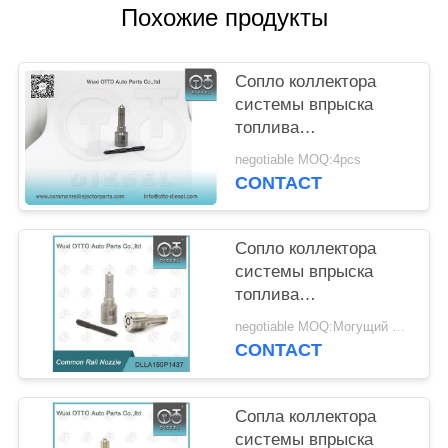
POLICY
Похожие продукты
Сопло коллектора
системы впрыска
топлива
DSLA150P1247 на
negotiable MOQ:4pcs
инжекторы 0
CONTACT
414720213
Сопло коллектора
системы впрыска
топлива
DLLA150P1437 на
negotiable MOQ:Могущий быть предметом переговоров
инжекторы
CONTACT
0445110183/316/331/578
0986435102
Сопла коллектора
системы впрыска