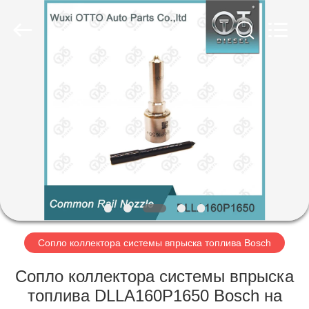
Copyright
©
2023
-
2025
WUXI
OTTO
AUTO
ДОМОЙ
PARTS
CO.,
LTD.
All
Rights
ПРОДУКТЫ
Reserved.
Developed
by
ECER
О
НАС
ЭКСКУРСИЯ
ПО
Сопло коллектора системы впрыска топлива Bosch
ЗАВОДУ
Сопло коллектора системы впрыска
топлива DLLA160P1650 Bosch на