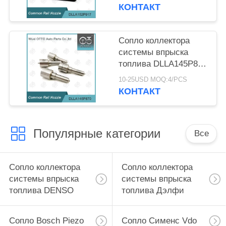
ES60#/ES61#
КОНТАКТ
Сопло коллектора
системы впрыска
топлива DLLA145P870
Denso для инжектора
10-25USD MOQ:4/PCS
095000-560#/1465A041
КОНТАКТ
Популярные категории
Все
Сопло коллектора
Сопло коллектора
системы впрыска
системы впрыска
топлива DENSO
топлива Дэлфи
Сопло Bosch Piezo
Сопло Сименс Vdo