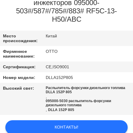
КОНТРОЛЬ
инжекторов 095000-
503#/587#/785#/883# RF5C-13-
КАЧЕСТВА
H50/ABC
СВЯЖИТЕСЬ
Место
Китай
С
происхождения:
НАМИ
Фирменное
OTTO
наименование:
ЗАПРОСИТЕ
Сертификация:
CE,ISO9001
ЦИТАТУ
Номер модели:
DLLA152P805
Высокий свет:
Распылитель форсунки дизельного топлива
DLLA 152P 805
,
095000-5030 распылитель форсунки
дизельного топлива
,
DLLA 152P 805
КОНТАКТЫ!