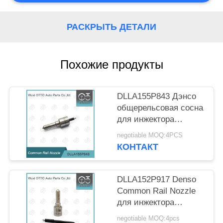
РАСКРЫТЬ ДЕТАЛИ
Похожие продукты
DLLA155P843 Дэнсо
общерельсовая сосна
для инжектора
095000-5334
negotiable MOQ:4PCS
КОНТАКТ
DLLA152P917 Denso
Common Rail Nozzle
для инжектора
095000-602# 16600-
negotiable MOQ:4pcs