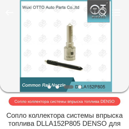
впрыска
топлива
поставщик.
Copyright
©
2023
-
2025
ДОМОЙ
toberacommonrail.com.
All
Rights
Reserved.
Developed
ПРОДУКТЫ
by
ECER
О
НАС
ЭКСКУРСИЯ
ПО
Сопло коллектора системы впрыска топлива DENSO
ЗАВОДУ
Сопло коллектора системы впрыска
топлива DLLA152P805 DENSO для