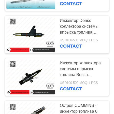
КОНТРОЛЬ
28229873 коллектора
CONTACT
системы впрыска
КАЧЕСТВА
топлива, 33800-4A710
Инжектор Denso
СВЯЖИТЕСЬ
коллектора системы
впрыска топлива
С
заправляет топливом
USD100-500 MOQ:1 PCS
НАМИ
инжекторы 095000-
CONTACT
8011 для Sino тележки,
тяжелого грузовика
ЗАПРОСИТЕ
Инжектор коллектора
ЦИТАТУ
системы впрыска
топлива Bosch
инжектора топлива
КАРТА
USD100-500 MOQ:1 PCS
разделяет 0 445 120
CONTACT
САЙТА
007, 0445120007
Остров CUMMINS -
PRIVACY
инжектор топлива 0