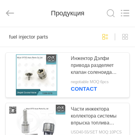
PARTS
CO.,
LTD.
All
Продукция
Rights
Reserved.
Developed
by
ДОМОЙ
ECER
fuel injector parts
ПРОДУКТЫ
Инжектор Дэлфи
привода разделяет
О
клапан соленоида
НАС
коллектора системы
negotiable MOQ:6pcs
впрыска топлива 7206-
CONTACT
0379 FM420 с
ЭКСКУРСИЯ
прорезанный
ПО
Части инжектора
коллектора системы
ЗАВОДУ
впрыска топлива
Дэлфи на инжекторы
USD40-55/SET MOQ:10PCS