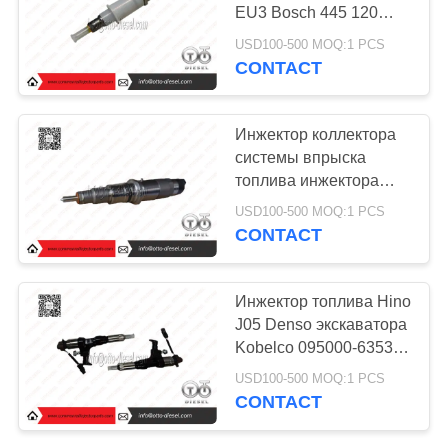
POLICY
EU3 Bosch 445 120
121, 0445120121
USD100-500 MOQ:1 PCS
CONTACT
Инжектор коллектора
системы впрыска
топлива инжектора
топлива Bosch
USD100-500 MOQ:1 PCS
разделяет 0 445 120
CONTACT
123, 0445120123 для
Kamaz
Инжектор топлива Hino
J05 Denso экскаватора
Kobelco 095000-6353
095000-6355
USD100-500 MOQ:1 PCS
CONTACT