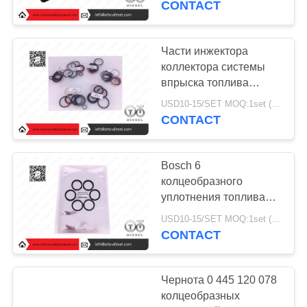
CONTACT
0445120006
Части инжектора
коллектора системы
впрыска топлива
набора уплотнения
USD10-15/SET MOQ:1set (9pcs)
инжектора топлива
CONTACT
инжектора C-9
Bosch 6
колцеобразного
уплотнения топлива
инжектора частей
USD10-15/SET MOQ:1set (6pcs)
замены 0445120074
CONTACT
колцеобразного
уплотнения/0445120064
Чернота 0 445 120 078
колцеобразных