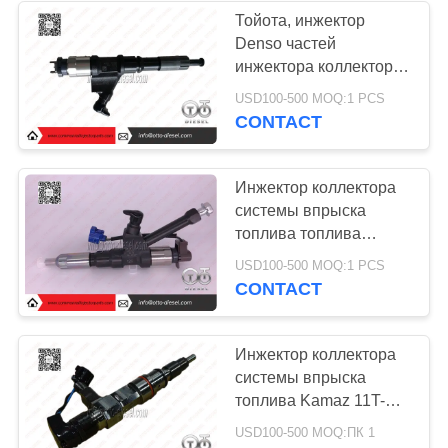
Тойота, инжектор
Denso частей
инжектора коллектора
системы впрыска
USD100-500 MOQ:1 PCS
топлива Howo 095000-
CONTACT
6700
Инжектор коллектора
системы впрыска
топлива топлива
Denso разделяет
USD100-500 MOQ:1 PCS
095000-5215 для Hino
CONTACT
P11C
Инжектор коллектора
системы впрыска
топлива Kamaz 11T-S
150.3KW разделяет 0
USD100-500 MOQ:ПК 1
445 120 006,