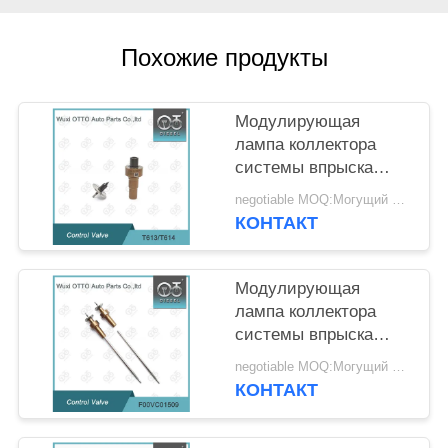
Похожие продукты
Модулирующая
лампа коллектора
системы впрыска
топлива T613 T614
negotiable MOQ:Могущий быть предметом переговоров
Bosch на инжекторы
КОНТАКТ
0445110414
Модулирующая
лампа коллектора
системы впрыска
топлива F00VC01509
negotiable MOQ:Могущий быть предметом переговоров
Bosch на инжекторы
КОНТАКТ
0445110485