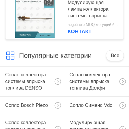
Модулирующая
лампа коллектора
системы впрыска
топлива F00VC01503
negotiable MOQ:могущий быть предметом переговоров
Bosch на инжекторы
КОНТАКТ
0445110616/617
Популярные категории
Все
Сопло коллектора
Сопло коллектора
системы впрыска
системы впрыска
топлива DENSO
топлива Дэлфи
Сопло Bosch Piezo
Сопло Сименс Vdo
Сопло коллектора
Модулирующая