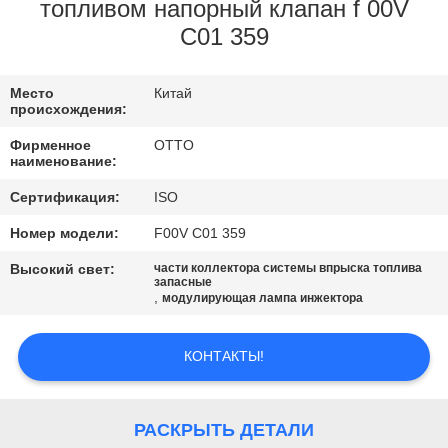
КОНТРОЛЬ
топливом напорный клапан f 00V
C01 359
КАЧЕСТВА
Место
Китай
СВЯЖИТЕСЬ
происхождения:
С
Фирменное
OTTO
наименование:
НАМИ
Сертификация:
ISO
ЗАПРОСИТЕ
Номер модели:
F00V C01 359
ЦИТАТУ
Высокий свет:
части коллектора системы впрыска топлива
запасные
,
модулирующая лампа инжектора
КОНТАКТЫ!
РАСКРЫТЬ ДЕТАЛИ